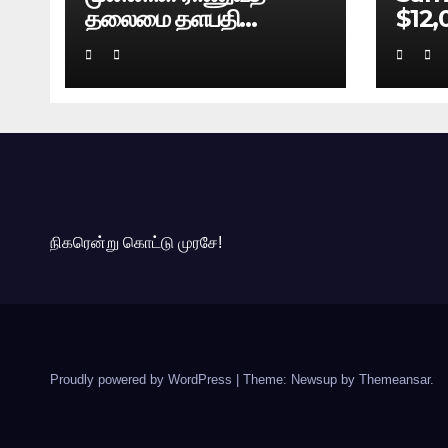
தலைமை தளபதி
$12,
நரவணேயின் புத்தகம்
Bre
கசிவு: டெல்லி போலிஸ்
வழக்குப் பதிவு!
நிகரென்று கொட்டு முரசே!
Proudly powered by WordPress
|
Theme: Newsup by
Themeansar
.