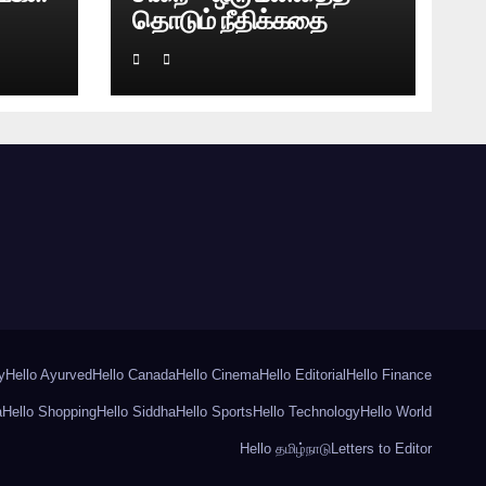
தொடும் நீதிக்கதை
y
Hello Ayurved
Hello Canada
Hello Cinema
Hello Editorial
Hello Finance
a
Hello Shopping
Hello Siddha
Hello Sports
Hello Technology
Hello World
Hello தமிழ்நாடு
Letters to Editor