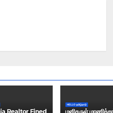
HELLO தமிழ்நாடு
ia Realtor Fined
மனிதருள் மாணிக்கங