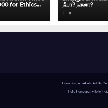
000 for Ethics
நீயா? நானா?
ach
Home
Disclaimer
Hello Adults Onl
Hello Homeopathy
Hello Indi