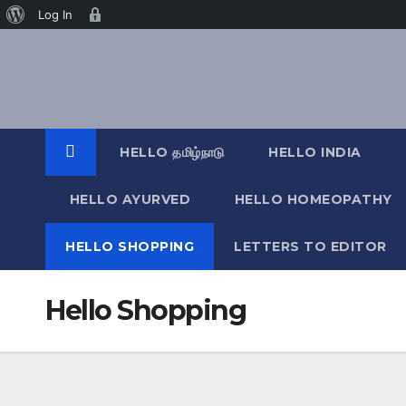
வேர்ட்பிரஸ்
Age
Log In
Skip
பற்றி
Gate
to
content
HELLO தமிழ்நாடு
HELLO INDIA
HELLO AYURVED
HELLO HOMEOPATHY
HELLO SHOPPING
LETTERS TO EDITOR
Hello Shopping