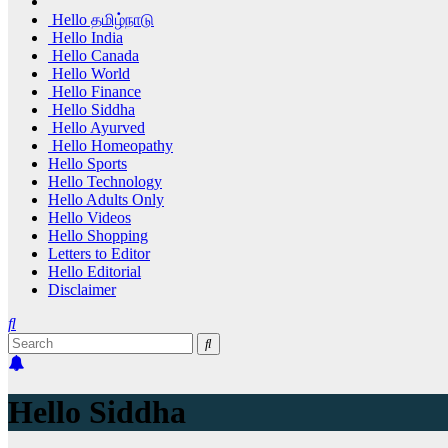
Hello தமிழ்நாடு
Hello India
Hello Canada
Hello World
Hello Finance
Hello Siddha
Hello Ayurved
Hello Homeopathy
Hello Sports
Hello Technology
Hello Adults Only
Hello Videos
Hello Shopping
Letters to Editor
Hello Editorial
Disclaimer
Hello Siddha