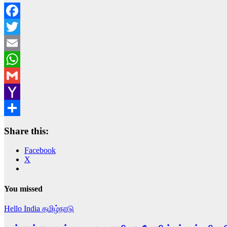
Facebook
Twitter
Email
WhatsApp
Gmail
Yahoo
Mail
Share
Share this:
Facebook
X
You missed
Hello India
தமிழ்நாடு