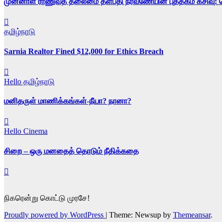
முன்னாள் ராணுவத் தலைமை தளபதி நரவணேயின் புத்தகம் கசிவு: டெல
தமிழ்நாடு
Sarnia Realtor Fined $12,000 for Ethics Breach
Hello தமிழ்நாடு
மனிதருள் மாணிக்கங்கள்-நீயா? நானா?
Hello Cinema
சிறை – ஒரு மனதைத் தொடும் நீதிக்கதை
நிகரென்று கொட்டு முரசே!
Proudly powered by WordPress
|
Theme: Newsup by
Themeansar
.