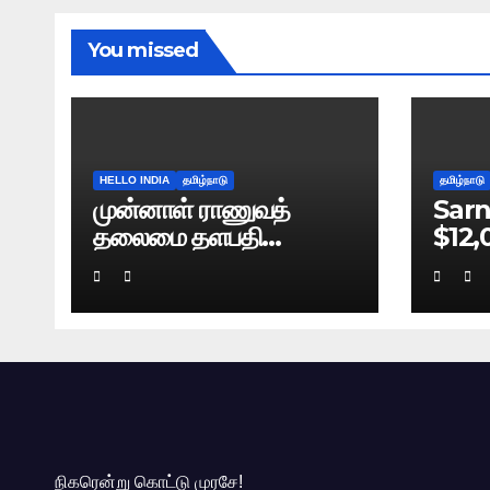
You missed
HELLO INDIA
தமிழ்நாடு
தமிழ்நாடு
முன்னாள் ராணுவத்
Sarn
தலைமை தளபதி
$12,
நரவணேயின் புத்தகம்
Bre
கசிவு: டெல்லி போலிஸ்
வழக்குப் பதிவு!
நிகரென்று கொட்டு முரசே!