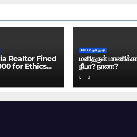
HELLO தமிழ்நாடு
ia Realtor Fined
மனிதருள் மாணிக்கங
000 for Ethics
நீயா? நானா?
ach