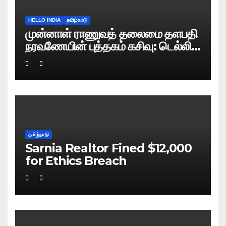
HELLO INDIA
தமிழ்நாடு
முன்னாள் ராணுவத் தலைமை தளபதி
நரவணேயின் புத்தகம் கசிவு: டெல்லி
போலிஸ் வழக்குப் பதிவு!
தமிழ்நாடு
Sarnia Realtor Fined $12,000
for Ethics Breach