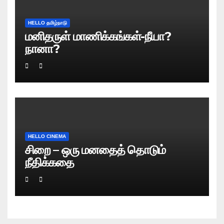
HELLO தமிழ்நாடு
மனிதருள் மாணிக்கங்கள்-நீயா?
நானா?
HELLO CINEMA
சிறை – ஒரு மனதைத் தொடும்
நீதிக்கதை