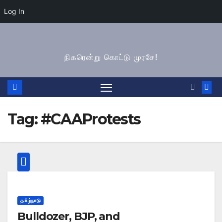
Log In
Skip
to
நிகரென்று கொட்டு முரசே!
content
Tag:
#CAAProtests
தமிழ்நாடு
Bulldozer, BJP, and