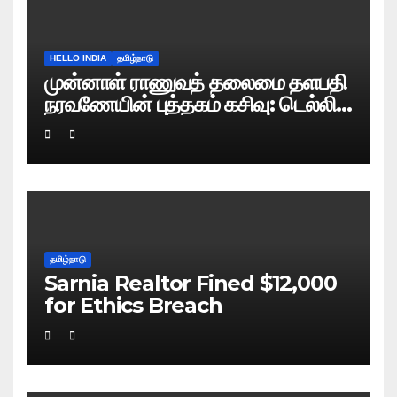
HELLO INDIA
தமிழ்நாடு
முன்னாள் ராணுவத் தலைமை தளபதி
நரவணேயின் புத்தகம் கசிவு: டெல்லி
போலிஸ் வழக்குப் பதிவு!
தமிழ்நாடு
Sarnia Realtor Fined $12,000
for Ethics Breach