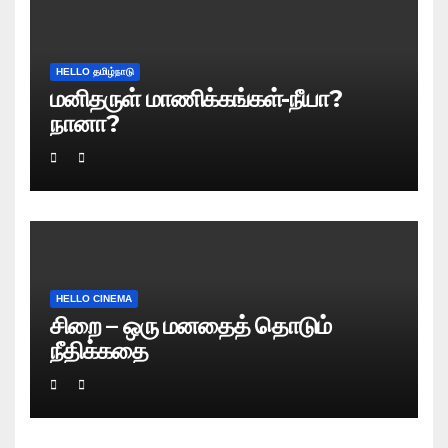
HELLO தமிழ்நாடு
மனிதருள் மாணிக்கங்கள்-நீயா?
நானா?
HELLO CINEMA
சிறை – ஒரு மனதைத் தொடும்
நீதிக்கதை