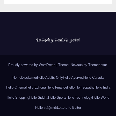
நிகரென்று கொட்டு முரசே!
Proudly powered by WordPress
|
Theme: Newsup by
Themeansar
.
Home
Disclaimer
Hello Adults Only
Hello Ayurved
Hello Canada
Hello Cinema
Hello Editorial
Hello Finance
Hello Homeopathy
Hello India
Hello Shopping
Hello Siddha
Hello Sports
Hello Technology
Hello World
Hello தமிழ்நாடு
Letters to Editor