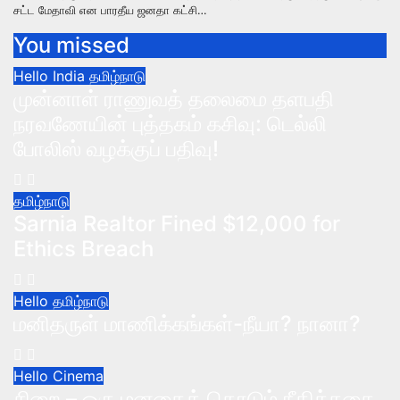
சட்ட மேதாவி என பாரதீய ஜனதா கட்சி…
You missed
Hello India
தமிழ்நாடு
முன்னாள் ராணுவத் தலைமை தளபதி
நரவணேயின் புத்தகம் கசிவு: டெல்லி
போலிஸ் வழக்குப் பதிவு!
தமிழ்நாடு
Sarnia Realtor Fined $12,000 for
Ethics Breach
Hello தமிழ்நாடு
மனிதருள் மாணிக்கங்கள்-நீயா? நானா?
Hello Cinema
சிறை – ஒரு மனதைத் தொடும் நீதிக்கதை