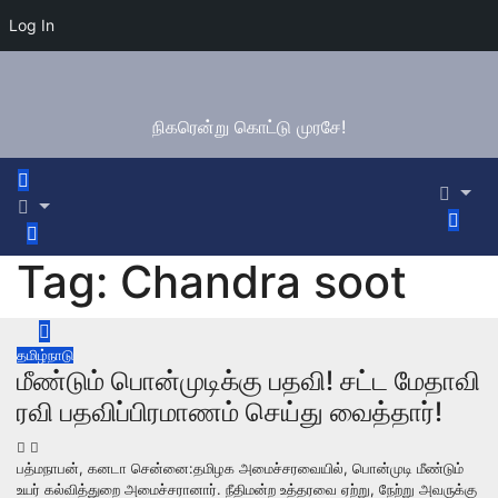
Log In
Skip
to
content
நிகரென்று கொட்டு முரசே!
Tag:
Chandra soot
தமிழ்நாடு
மீண்டும் பொன்முடிக்கு பதவி! சட்ட மேதாவி
ரவி பதவிப்பிரமாணம் செய்து வைத்தார்!
பத்மநாபன், கனடா சென்னை:தமிழக அமைச்சரவையில், பொன்முடி மீண்டும்
உயர் கல்வித்துறை அமைச்சரானார். நீதிமன்ற உத்தரவை ஏற்று, நேற்று அவருக்கு