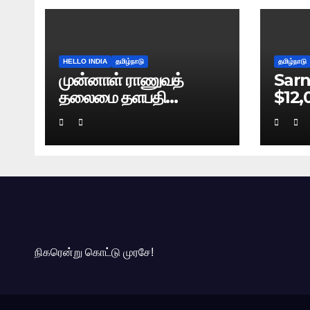
HELLO INDIA
தமிழ்நாடு
தமிழ்நாடு
முன்னாள் ராணுவத்
Sarn
தலைமை தளபதி
$12,
நரவணேயின் புத்தகம்
Bre
கசிவு: டெல்லி போலிஸ்
வழக்குப் பதிவு!
நிகரென்று கொட்டு முரசே!