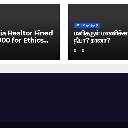
HELLO தமிழ்நாடு
ia Realtor Fined
மனிதருள் மாணிக்கங
000 for Ethics
நீயா? நானா?
ach