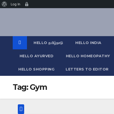
வேர்ட்பிரஸ்
Age
Log In
Skip
பற்றி
Gate
to
content
HELLO தமிழ்நாடு
HELLO INDIA
HELLO AYURVED
HELLO HOMEOPATHY
HELLO SHOPPING
LETTERS TO EDITOR
Tag:
Gym