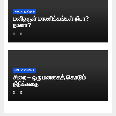
HELLO தமிழ்நாடு
மனிதருள் மாணிக்கங்கள்-நீயா?
நானா?
HELLO CINEMA
சிறை – ஒரு மனதைத் தொடும்
நீதிக்கதை