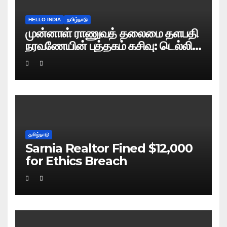
HELLO INDIA
தமிழ்நாடு
முன்னாள் ராணுவத் தலைமை தளபதி
நரவணேயின் புத்தகம் கசிவு: டெல்லி
போலிஸ் வழக்குப் பதிவு!
தமிழ்நாடு
Sarnia Realtor Fined $12,000
for Ethics Breach