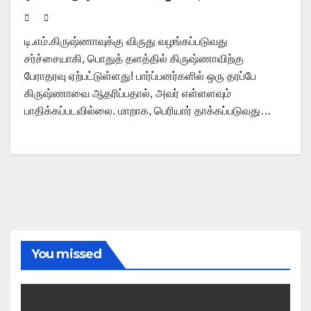
டி.எம்.கிருஷ்ணாவுக்கு விருது வழங்கப்படுவது
சர்ச்சையாகி, பொதுத் தளத்தில் கிருஷ்ணாவிற்கு
பேராதரவு ஏற்பட்டுள்ளது! பார்ப்பனர்களில் ஒரு தரப்பே
கிருஷ்ணாவை ஆதரிப்பதால், அவர் எள்ளளவும்
பாதிக்கப்படவில்லை. மாறாக, பெரியார் தாக்கப்படுவது…
You missed