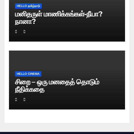
HELLO தமிழ்நாடு
மனிதருள் மாணிக்கங்கள்-நீயா?
நானா?
HELLO CINEMA
சிறை – ஒரு மனதைத் தொடும்
நீதிக்கதை