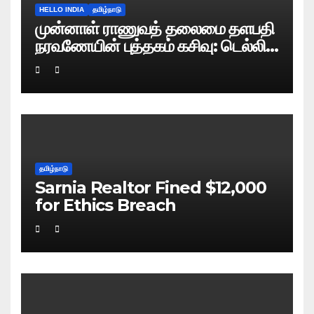
HELLO INDIA
தமிழ்நாடு
முன்னாள் ராணுவத் தலைமை தளபதி
நரவணேயின் புத்தகம் கசிவு: டெல்லி
போலிஸ் வழக்குப் பதிவு!
தமிழ்நாடு
Sarnia Realtor Fined $12,000
for Ethics Breach