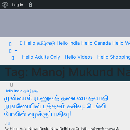
வேர்ட்பிரஸ்
Age
Log In
Skip
பற்றி
Gate
to
content
Hello தமிழ்நாடு
Hello India
Hello Canada
Hello W
Hello Adults Only
Hello Videos
Hello Shoppin
Tag:
Manoj Mukund N
Hello India
தமிழ்நாடு
முன்னாள் ராணுவத் தலைமை தளபதி
நரவணேயின் புத்தகம் கசிவு: டெல்லி
போலிஸ் வழக்குப் பதிவு!
By Hello Asia News Desk, New Delhi புது டெல்லி: முன்னாள் ராணுவத்