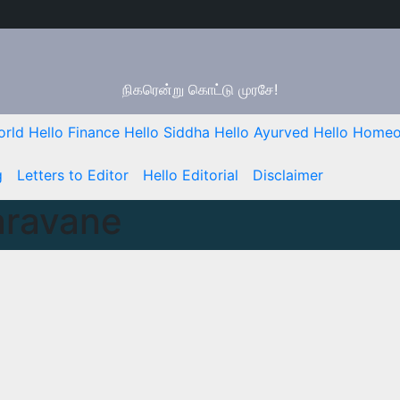
நிகரென்று கொட்டு முரசே!
orld
Hello Finance
Hello Siddha
Hello Ayurved
Hello Homeo
g
Letters to Editor
Hello Editorial
Disclaimer
aravane