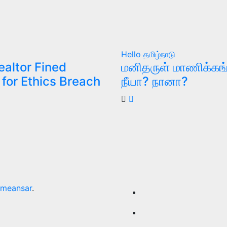
Hello தமிழ்நாடு
ealtor Fined
மனிதருள் மாணிக்கங
for Ethics Breach
நீயா? நானா?
meansar
.