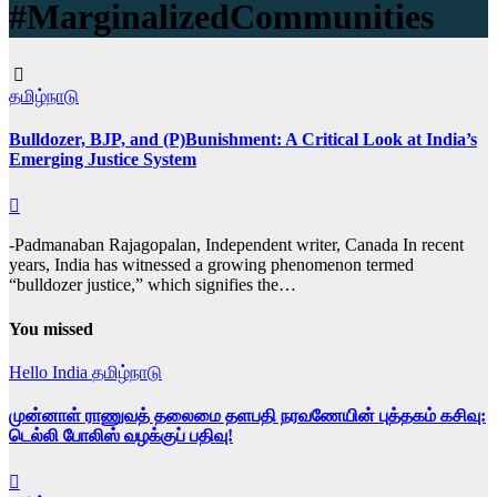
#MarginalizedCommunities
தமிழ்நாடு
Bulldozer, BJP, and (P)Bunishment: A Critical Look at India’s
Emerging Justice System
-Padmanaban Rajagopalan, Independent writer, Canada In recent
years, India has witnessed a growing phenomenon termed
“bulldozer justice,” which signifies the…
You missed
Hello India
தமிழ்நாடு
முன்னாள் ராணுவத் தலைமை தளபதி நரவணேயின் புத்தகம் கசிவு:
டெல்லி போலிஸ் வழக்குப் பதிவு!