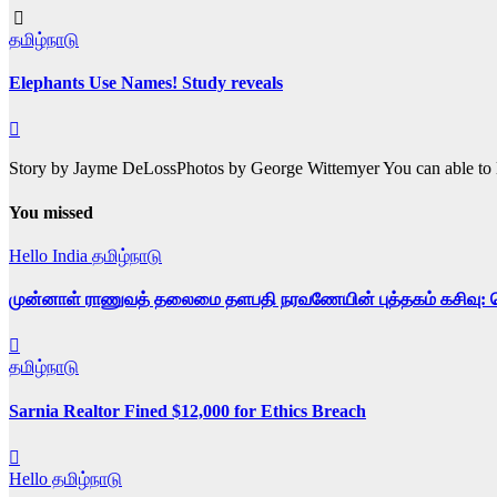
தமிழ்நாடு
Elephants Use Names! Study reveals
Story by Jayme DeLossPhotos by George Wittemyer You can able to lis
You missed
Hello India
தமிழ்நாடு
முன்னாள் ராணுவத் தலைமை தளபதி நரவணேயின் புத்தகம் கசிவு: டெல
தமிழ்நாடு
Sarnia Realtor Fined $12,000 for Ethics Breach
Hello தமிழ்நாடு