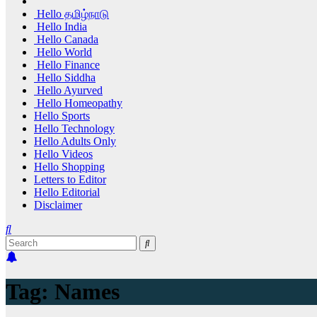
Hello தமிழ்நாடு
Hello India
Hello Canada
Hello World
Hello Finance
Hello Siddha
Hello Ayurved
Hello Homeopathy
Hello Sports
Hello Technology
Hello Adults Only
Hello Videos
Hello Shopping
Letters to Editor
Hello Editorial
Disclaimer
Tag:
Names