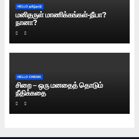
HELLO தமிழ்நாடு
மனிதருள் மாணிக்கங்கள்-நீயா?
நானா?
HELLO CINEMA
சிறை – ஒரு மனதைத் தொடும்
நீதிக்கதை