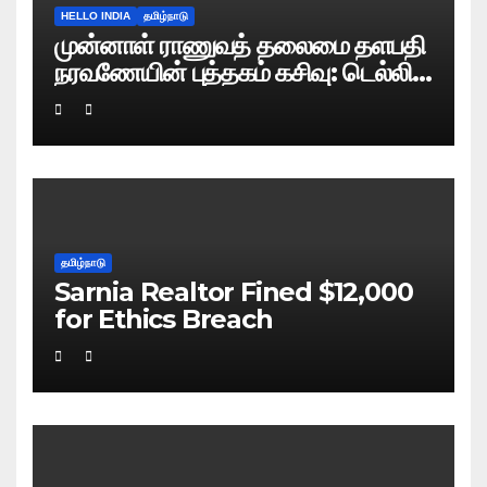
HELLO INDIA
தமிழ்நாடு
முன்னாள் ராணுவத் தலைமை தளபதி
நரவணேயின் புத்தகம் கசிவு: டெல்லி
போலிஸ் வழக்குப் பதிவு!
தமிழ்நாடு
Sarnia Realtor Fined $12,000
for Ethics Breach