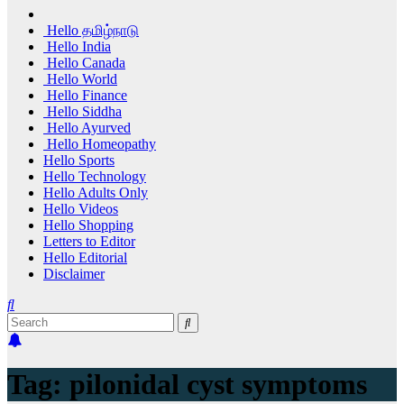
Hello தமிழ்நாடு
Hello India
Hello Canada
Hello World
Hello Finance
Hello Siddha
Hello Ayurved
Hello Homeopathy
Hello Sports
Hello Technology
Hello Adults Only
Hello Videos
Hello Shopping
Letters to Editor
Hello Editorial
Disclaimer
Tag:
pilonidal cyst symptoms