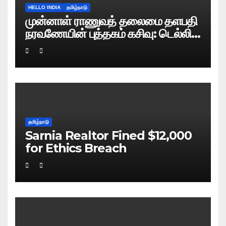
HELLO INDIA
தமிழ்நாடு
முன்னாள் ராணுவத் தலைமை தளபதி
நரவணேயின் புத்தகம் கசிவு: டெல்லி
போலிஸ் வழக்குப் பதிவு!
தமிழ்நாடு
Sarnia Realtor Fined $12,000
for Ethics Breach