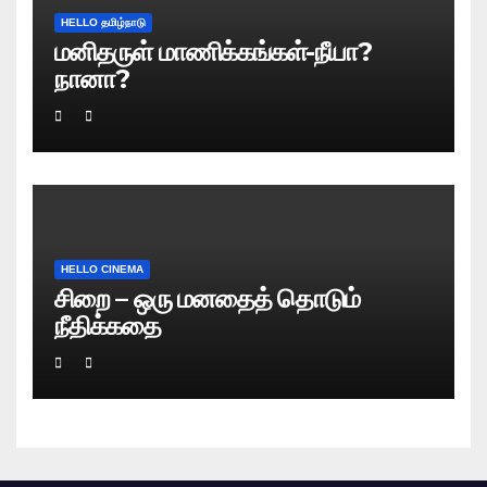
HELLO தமிழ்நாடு
மனிதருள் மாணிக்கங்கள்-நீயா?
நானா?
HELLO CINEMA
சிறை – ஒரு மனதைத் தொடும்
நீதிக்கதை