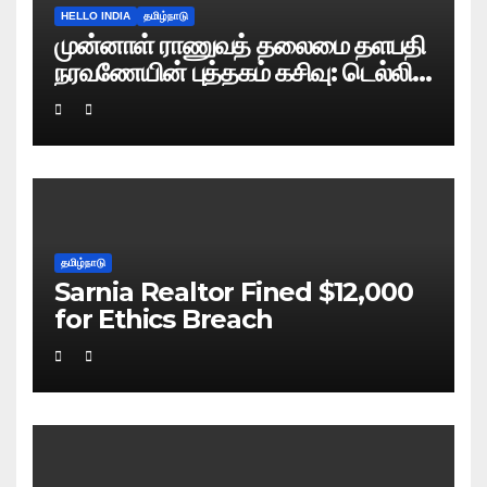
HELLO INDIA
தமிழ்நாடு
முன்னாள் ராணுவத் தலைமை தளபதி
நரவணேயின் புத்தகம் கசிவு: டெல்லி
போலிஸ் வழக்குப் பதிவு!
தமிழ்நாடு
Sarnia Realtor Fined $12,000
for Ethics Breach