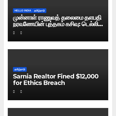
HELLO INDIA
தமிழ்நாடு
முன்னாள் ராணுவத் தலைமை தளபதி
நரவணேயின் புத்தகம் கசிவு: டெல்லி
போலிஸ் வழக்குப் பதிவு!
தமிழ்நாடு
Sarnia Realtor Fined $12,000
for Ethics Breach