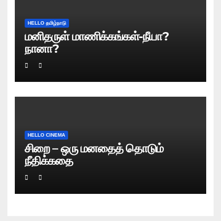
HELLO தமிழ்நாடு
மனிதருள் மாணிக்கங்கள்-நீயா?
நானா?
HELLO CINEMA
சிறை – ஒரு மனதைத் தொடும்
நீதிக்கதை