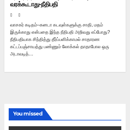
வரக்கூடாது-நீதிபதி
வாசகர் கடிதம்–கனடா கடவுள்களுக்கு சாதி, மதம்
இருக்காது என்பதை இந்த நீதிபதி அறிவது எப்போது?
நீதிபதியாக சிந்தித்து தீர்ப்பளிக்காமல் சாதாரண
கட்டப்பஞ்சாயத்து பண்ணும் லோக்கல் தாதாபோல ஒரு
அடாவடித்…
You missed