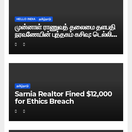
HELLO INDIA
தமிழ்நாடு
முன்னாள் ராணுவத் தலைமை தளபதி
நரவணேயின் புத்தகம் கசிவு: டெல்லி
போலிஸ் வழக்குப் பதிவு!
தமிழ்நாடு
Sarnia Realtor Fined $12,000
for Ethics Breach