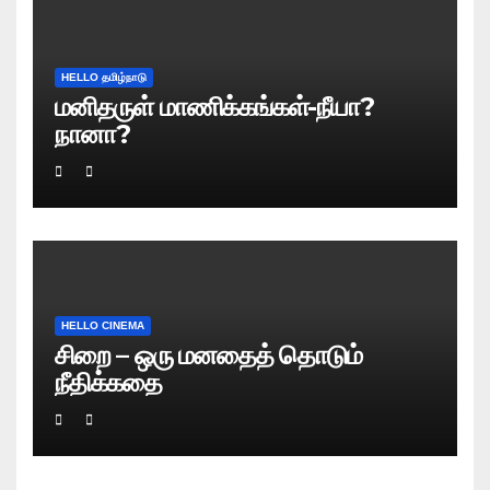
HELLO தமிழ்நாடு
மனிதருள் மாணிக்கங்கள்-நீயா?
நானா?
HELLO CINEMA
சிறை – ஒரு மனதைத் தொடும்
நீதிக்கதை