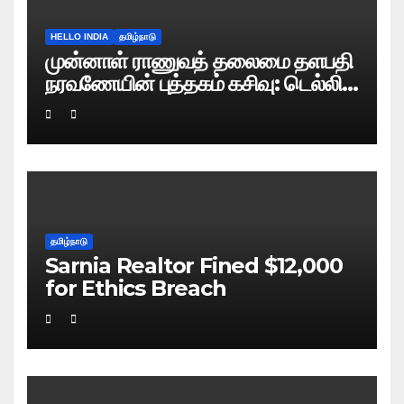
HELLO INDIA
தமிழ்நாடு
முன்னாள் ராணுவத் தலைமை தளபதி
நரவணேயின் புத்தகம் கசிவு: டெல்லி
போலிஸ் வழக்குப் பதிவு!
தமிழ்நாடு
Sarnia Realtor Fined $12,000
for Ethics Breach