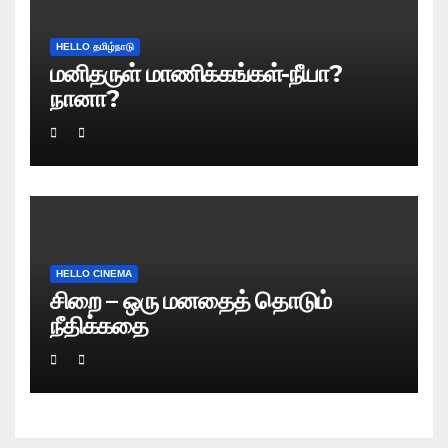
HELLO தமிழ்நாடு
மனிதருள் மாணிக்கங்கள்-நீயா?
நானா?
HELLO CINEMA
சிறை – ஒரு மனதைத் தொடும்
நீதிக்கதை