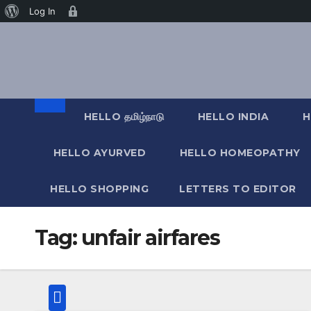
வேர்ட்பிரஸ்
Age
Log In
Skip
பற்றி
Gate
to
content
HELLO தமிழ்நாடு
HELLO INDIA
H
HELLO AYURVED
HELLO HOMEOPATHY
HELLO SHOPPING
LETTERS TO EDITOR
Tag:
unfair airfares