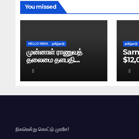
You missed
HELLO INDIA
தமிழ்நாடு
தமிழ்நாடு
முன்னாள் ராணுவத்
Sarn
தலைமை தளபதி
$12,
நரவணேயின் புத்தகம்
Bre
கசிவு: டெல்லி போலிஸ்
வழக்குப் பதிவு!
நிகரென்று கொட்டு முரசே!