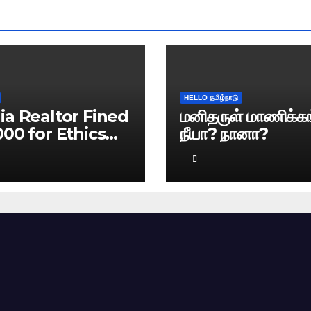
HELLO தமிழ்நாடு
ia Realtor Fined
மனிதருள் மாணிக்கங
000 for Ethics
நீயா? நானா?
ach