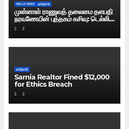
HELLO INDIA
தமிழ்நாடு
முன்னாள் ராணுவத் தலைமை தளபதி
நரவணேயின் புத்தகம் கசிவு: டெல்லி
போலிஸ் வழக்குப் பதிவு!
தமிழ்நாடு
Sarnia Realtor Fined $12,000
for Ethics Breach