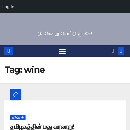
Log In
Skip
to
நிகரென்று கொட்டு முரசே!
content
Tag:
wine
தமிழ்நாடு
தமிழகத்தின் மது வரலாறு!