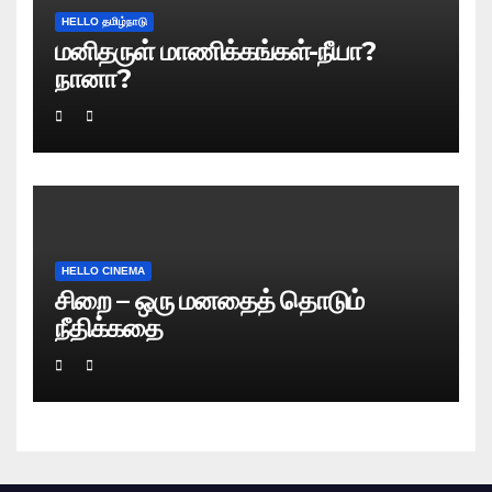
HELLO தமிழ்நாடு
மனிதருள் மாணிக்கங்கள்-நீயா?
நானா?
HELLO CINEMA
சிறை – ஒரு மனதைத் தொடும்
நீதிக்கதை