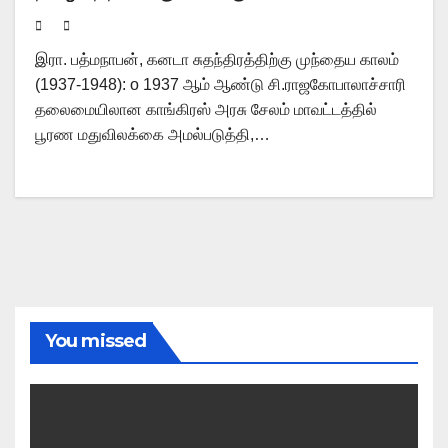
இரா. பத்மநாபன், கனடா சுதந்திரத்திற்கு முந்தைய காலம்
(1937-1948): o 1937 ஆம் ஆண்டு சி.ராஜகோபாலாச்சாரி
தலைமையிலான காங்கிரஸ் அரசு சேலம் மாவட்டத்தில்
பூரண மதுவிலக்கை அமல்படுத்தி,…
You missed