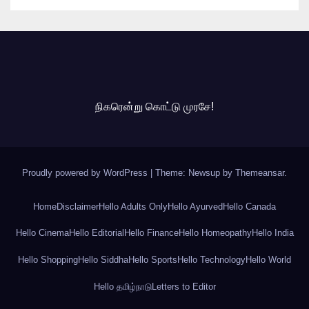
நிகரென்று கொட்டு முரசே!
Proudly powered by WordPress
|
Theme: Newsup by
Themeansar
.
Home
Disclaimer
Hello Adults Only
Hello Ayurved
Hello Canada
Hello Cinema
Hello Editorial
Hello Finance
Hello Homeopathy
Hello India
Hello Shopping
Hello Siddha
Hello Sports
Hello Technology
Hello World
Hello தமிழ்நாடு
Letters to Editor