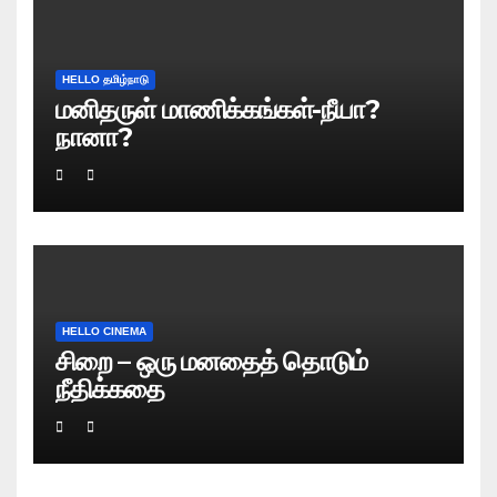
HELLO தமிழ்நாடு
மனிதருள் மாணிக்கங்கள்-நீயா?
நானா?
HELLO CINEMA
சிறை – ஒரு மனதைத் தொடும்
நீதிக்கதை