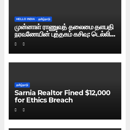
HELLO INDIA
தமிழ்நாடு
முன்னாள் ராணுவத் தலைமை தளபதி
நரவணேயின் புத்தகம் கசிவு: டெல்லி
போலிஸ் வழக்குப் பதிவு!
தமிழ்நாடு
Sarnia Realtor Fined $12,000
for Ethics Breach