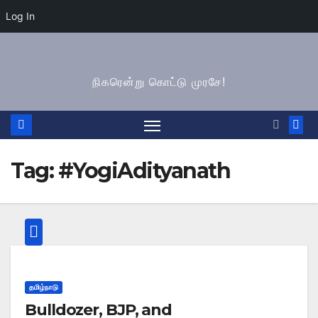
Log In
Skip
to
நிகரென்று கொட்டு முரசே!
content
Tag:
#YogiAdityanath
தமிழ்நாடு
Bulldozer, BJP, and