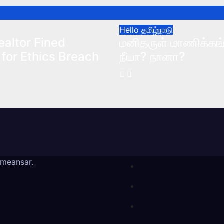
Hello தமிழ்நாடு
ealtor Fined
மனிதருள் மாணிக்கங
for Ethics Breach
நீயா? நானா?
meansar
.