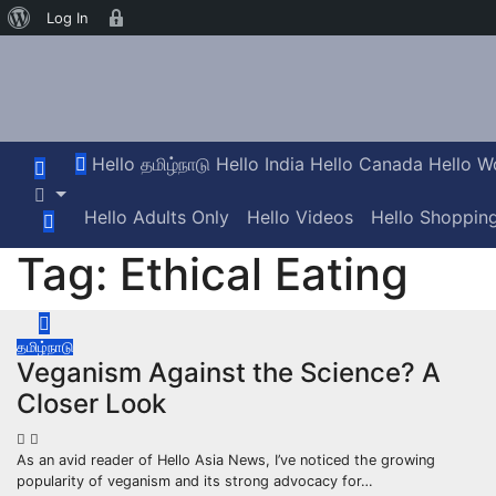
வேர்ட்பிரஸ்
Age
Log In
Skip
பற்றி
Gate
to
content
Hello தமிழ்நாடு
Hello India
Hello Canada
Hello W
Hello Adults Only
Hello Videos
Hello Shoppin
Tag:
Ethical Eating
தமிழ்நாடு
Veganism Against the Science? A
Closer Look
As an avid reader of Hello Asia News, I’ve noticed the growing
popularity of veganism and its strong advocacy for…