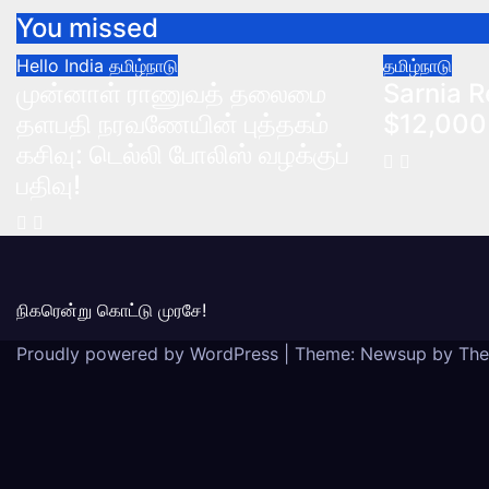
You missed
Hello India
தமிழ்நாடு
தமிழ்நாடு
முன்னாள் ராணுவத் தலைமை
Sarnia R
தளபதி நரவணேயின் புத்தகம்
$12,000 
கசிவு: டெல்லி போலிஸ் வழக்குப்
பதிவு!
நிகரென்று கொட்டு முரசே!
Proudly powered by WordPress
|
Theme: Newsup by
The