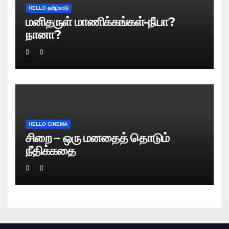
HELLO தமிழ்நாடு
மனிதருள் மாணிக்கங்கள்-நீயா?
நானா?
HELLO CINEMA
சிறை – ஒரு மனதைத் தொடும்
நீதிக்கதை