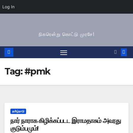
Log In
Skip
to
நிகரென்று கொட்டு முரசே!
content
Tag:
#pmk
தமிழ்நாடு
நார் நாராக கிழிக்கப்படட இராமதாசும் அவரது
குடும்பமும்!