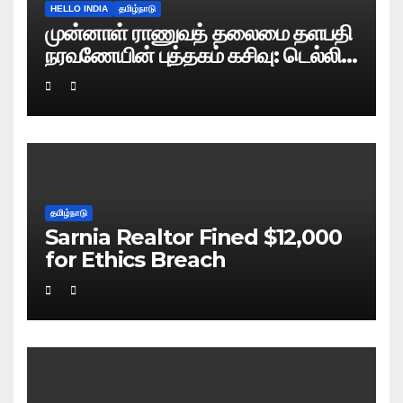
HELLO INDIA
தமிழ்நாடு
முன்னாள் ராணுவத் தலைமை தளபதி
நரவணேயின் புத்தகம் கசிவு: டெல்லி
போலிஸ் வழக்குப் பதிவு!
தமிழ்நாடு
Sarnia Realtor Fined $12,000
for Ethics Breach