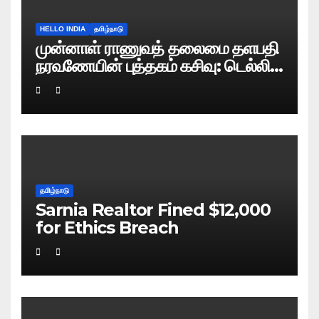
HELLO INDIA
தமிழ்நாடு
முன்னாள் ராணுவத் தலைமை தளபதி
நரவணேயின் புத்தகம் கசிவு: டெல்லி
போலிஸ் வழக்குப் பதிவு!
தமிழ்நாடு
Sarnia Realtor Fined $12,000
for Ethics Breach