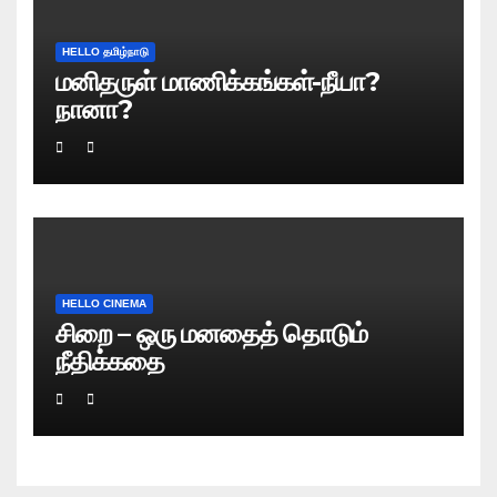
HELLO தமிழ்நாடு
மனிதருள் மாணிக்கங்கள்-நீயா?
நானா?
HELLO CINEMA
சிறை – ஒரு மனதைத் தொடும்
நீதிக்கதை